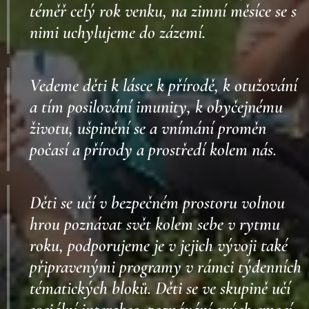
téměř celý rok venku, na zimní měsíce se s
nimi uchylujeme do zázemí.
Vedeme děti k lásce k přírodě, k otužování
a tím posilování imunity, k obyčejnému
životu, ušpinění se a vnímání proměn
počasí a přírody a prostředí kolem nás.
Děti se učí v bezpečném prostoru volnou
hrou poznávat svět kolem sebe v rytmu
roku, podporujeme je v jejich vývoji také
připravenými programy v rámci týdenních
tématických bloků. Děti se ve skupině učí